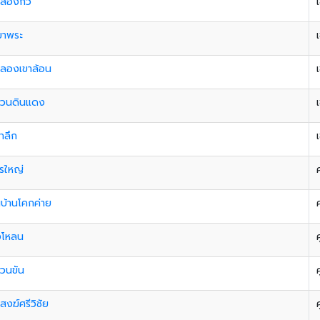
ลองกั่ว
ขาพระ
คลองเขาล้อน
ควนดินแดง
าลึก
รใหญ่
บ้านโคกค่าย
งโหลน
ค
วนขัน
ค
กสงฆ์ศรีวิชัย
ค