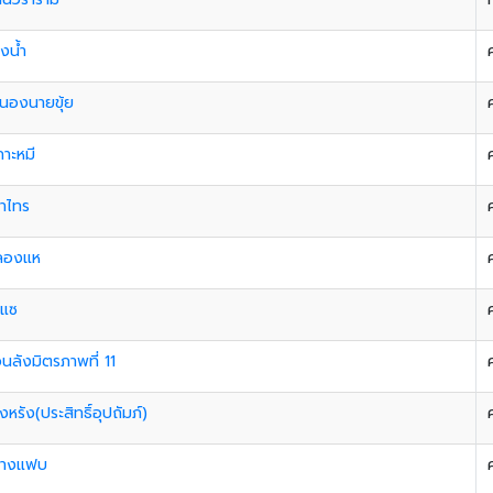
งนํ้า
นองนายขุ้ย
กาะหมี
่าไทร
ลองแห
าแซ
นลังมิตรภาพที่ 11
งหรัง(ประสิทธิ์อุปถัมภ์)
บางแฟบ