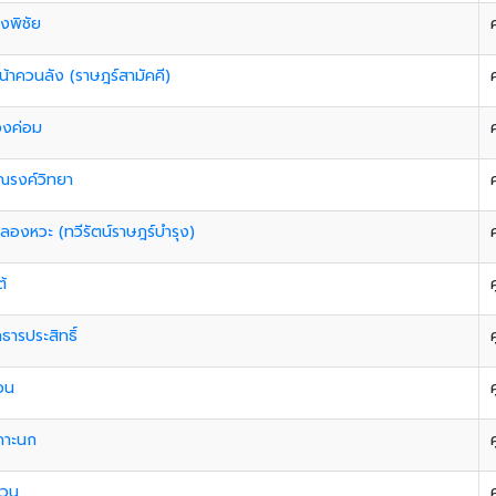
ึงพิชัย
น้าควนลัง (ราษฎร์สามัคคี)
วงค่อม
ณรงค์วิทยา
ลองหวะ (ทวีรัตน์ราษฎร์บํารุง)
้
ค
ธารประสิทธิ์
ค
อน
ค
กาะนก
ค
ควน
ค