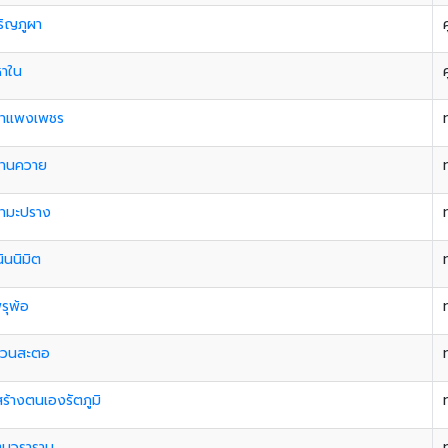
ริญภูผา
ค
หาใน
ค
กําแพงเพชร
ลานควาย
่ามะปราง
นินนิมิต
รุพ้อ
ควนสะตอ
ร้างตนเองรัตภูมิ
ตนวราราม