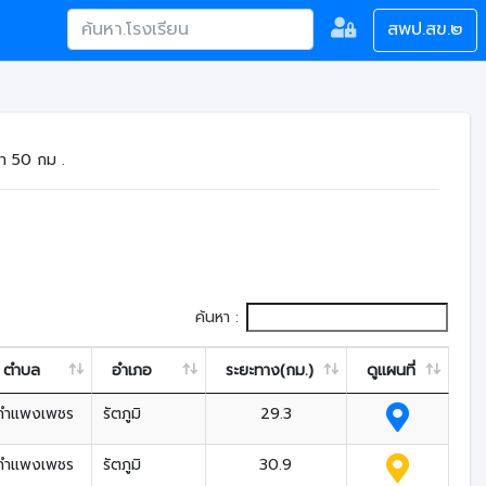
สพป.สข.๒
า 50 กม .
ค้นหา :
ตำบล
อำเภอ
ระยะทาง(กม.)
ดูแผนที่
กำแพงเพชร
รัตภูมิ
29.3
กำแพงเพชร
รัตภูมิ
30.9