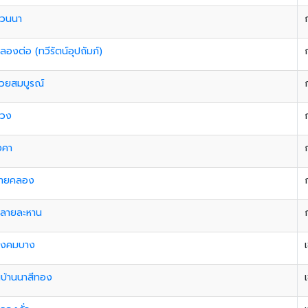
ควนนา
ลองต่อ (ทวีรัตน์อุปถัมภ์)
้วยสมบูรณ์
่วง
่งคา
ชายคลอง
ปลายละหาน
ุ่งคมบาง
นบ้านนาสีทอง