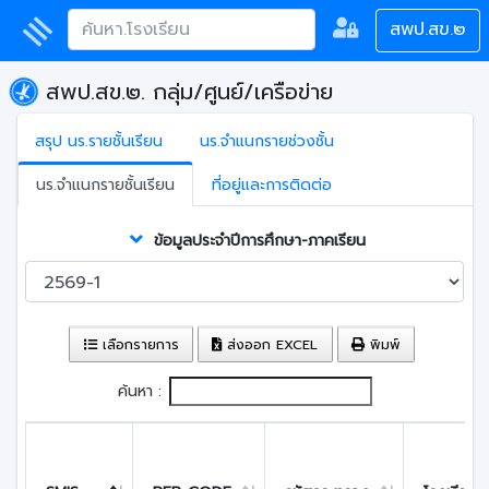
สพป.สข.๒
สพป.สข.๒. กลุ่ม/ศูนย์/เครือข่าย
สรุป นร.รายชั้นเรียน
นร.จำแนกรายช่วงชั้น
นร.จำแนกรายชั้นเรียน
ที่อยู่และการติดต่อ
ข้อมูลประจำปีการศึกษา-ภาคเรียน
เลือกรายการ
ส่งออก EXCEL
พิมพ์
ค้นหา :