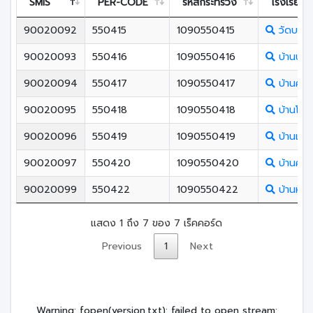
SMIS
PER-CODE
รหัสกระทรวง
โรงเรียน
90020092
550415
1090550415
วัดบางท
90020093
550416
1090550416
บ้านบาง
90020094
550417
1090550417
บ้านคลอ
90020095
550418
1090550418
บ้านโคก
90020096
550419
1090550419
บ้านเกาะ
90020097
550420
1090550420
บ้านคลอ
90020099
550422
1090550422
บ้านหน้
แสดง 1 ถึง 7 ของ 7 เร็คคอร์ด
Previous
1
Next
Warning
: fopen(version.txt): failed to open stream: