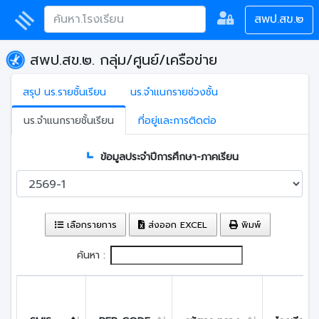
สพป.สข.๒
สพป.สข.๒. กลุ่ม/ศูนย์/เครือข่าย
สรุป นร.รายชั้นเรียน
นร.จำแนกรายช่วงชั้น
นร.จำแนกรายชั้นเรียน
ที่อยู่และการติดต่อ
ข้อมูลประจำปีการศึกษา-ภาคเรียน
เลือกรายการ
ส่งออก EXCEL
พิมพ์
ค้นหา :