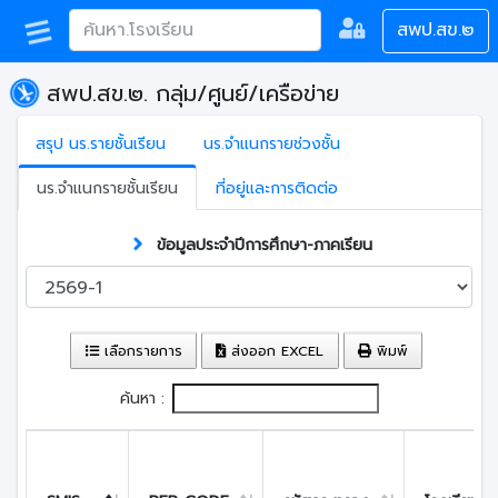
สพป.สข.๒
สพป.สข.๒. กลุ่ม/ศูนย์/เครือข่าย
สรุป นร.รายชั้นเรียน
นร.จำแนกรายช่วงชั้น
นร.จำแนกรายชั้นเรียน
ที่อยู่และการติดต่อ
ข้อมูลประจำปีการศึกษา-ภาคเรียน
เลือกรายการ
ส่งออก EXCEL
พิมพ์
ค้นหา :