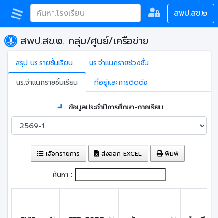
สพป.สข.๒
สพป.สข.๒. กลุ่ม/ศูนย์/เครือข่าย
สรุป นร.รายชั้นเรียน
นร.จำแนกรายช่วงชั้น
นร.จำแนกรายชั้นเรียน
ที่อยู่และการติดต่อ
ข้อมูลประจำปีการศึกษา-ภาคเรียน
เลือกรายการ
ส่งออก EXCEL
พิมพ์
ค้นหา :