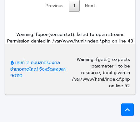
Previous
1
Next
Warning
: fopen(version.txt): failed to open stream:
Permission denied in
/var/www/html/index.f.php
on line
43
Warning
: fgets() expects
เลขที่ 2 ถนนสาครมงคล
parameter 1 to be
อำเภอหาดใหญ่ จังหวัดสงขลา
resource, bool given in
90110
/var/www/html/index.f.php
on line
52