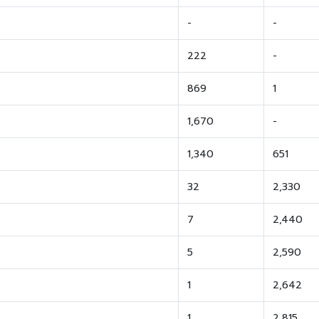
-
-
222
-
869
1
1,670
-
1,340
651
32
2,330
7
2,440
5
2,590
1
2,642
1
2,815