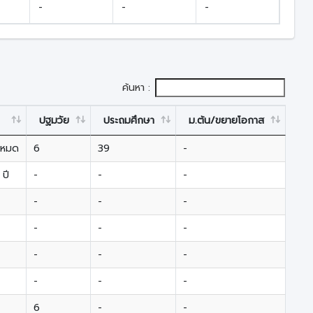
-
-
-
ค้นหา :
ปฐมวัย
ประถมศึกษา
ม.ต้น/ขยายโอกาส
ม.ป
้งหมด
6
39
-
-
 ปี
-
-
-
-
-
-
-
-
-
-
-
-
-
-
-
-
-
-
-
-
6
-
-
-