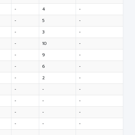
-
4
-
-
-
5
-
-
-
3
-
-
-
10
-
-
-
9
-
-
-
6
-
-
-
2
-
-
-
-
-
-
-
-
-
-
-
-
-
-
-
-
-
-