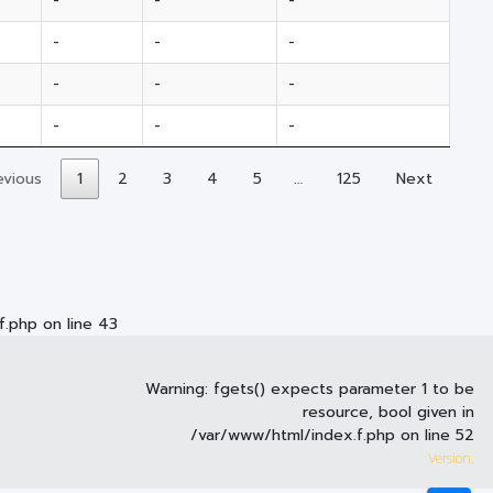
-
-
-
-
-
-
-
-
-
-
-
-
-
-
-
-
evious
1
2
3
4
5
…
125
Next
f.php
on line
43
Warning
: fgets() expects parameter 1 to be
resource, bool given in
/var/www/html/index.f.php
on line
52
Version.