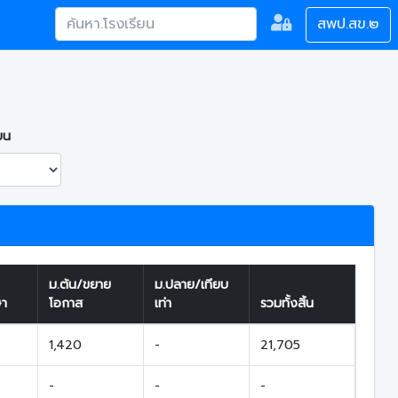
สพป.สข.๒
ยน
ม.ต้น/ขยาย
ม.ปลาย/เทียบ
ษา
โอกาส
เท่า
รวมทั้งสิ้น
1,420
-
21,705
-
-
-